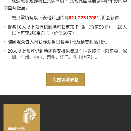
欢迎您参观即将在
东莞厚街
.
广东
现代国际展览中心举办的华
南国际纸展。
您只需填写以下表格并回传到
021-22317081
,
将会获得：
提名
10
人以上预登记到场可获京东卡
1
张（价值
50
元），
20
人
§
以上可获
2
张京东卡（价值
50
元）。
随团观众每人可获参观当日餐券
1
张及精美礼品
1
份。
§
20
人以上预登记到场还将安排免费班车往返接送（限东莞、深
§
圳、广州、中山、惠州、江门、佛山地区）。
点击填写表格