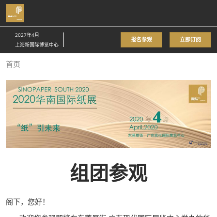
直
接
跳
2027年4月
报名参观
立即订阅
转
上海新国际博览中心
至
首页
内
容
组团参观
阁下，您好！