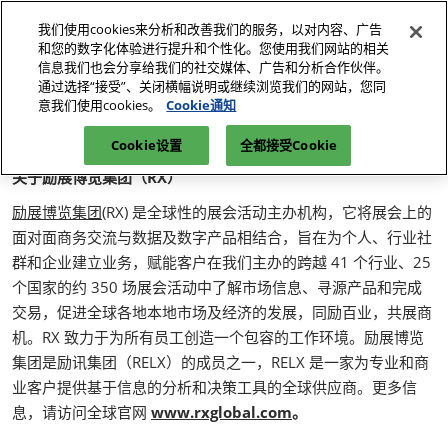
直
我们使用cookies来分析和改善我们的服务，以对内容、广告
接
和您的数字化体验进行提升和个性化。您使用我们网站的相关
跳
信息我们也会分享给我们的社交媒体、广告和分析合作伙伴。
2027年4月
报名参观
立即订阅
转
通过选择“接受”、关闭横幅说明或继续浏览我们的网站，您同
上海新国际博览中心
意我们使用cookies。
Cookie通知
至
首页
内
Cookie设置
全都接受Cookie
容
关于励展博览集团（RX）
励展博览集团(
RX) 是全球性的展会活动主办机构，它将展会上的
面对面商务交流与数据及数字产品相结合，旨在为个人、行业社
群和企业建立业务，赋能客户在我们主办的跨越 41 个行业、25
个国家的约 350 场展会活动中了解市场信息、寻源产品和完成
交易，促进全球各地本地市场及经济的发展，同励百业，共展商
机。RX 致力于为所有员工创造一个包容的工作环境。励展博览
集团是励讯集团（RELX）的成员之一，RELX 是一家为专业和商
业客户提供基于信息的分析和决策工具的全球供应商。更多信
息，请访问全球官网
www.rxglobal.com
。