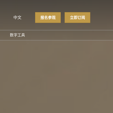
中文
报名参观
立即订阅
文
lish
数字工具
方介绍
GloConverting
展会
励展通
我们