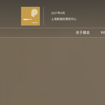
直
接
2027年4月
跳
上海新国际博览中心
转
至
内
关于展会
W
容
展会概况
展品范围
交通信息
展会平面图
支持媒体
感谢信