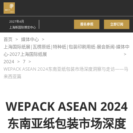
直
接
跳
2027年4月
报名参观
立即订阅
转
上海新国际博览中心
至
首页
媒体中心
内
上海国际纸展|瓦楞原纸|特种纸|包装印刷用纸-展会新闻-媒体中
容
心-2027上海国际纸展
2024
7
WEPACK ASEAN 2024东南亚纸包装市场深度洞察与走访——马
来西亚篇
WEPACK ASEAN 2024
东南亚纸包装市场深度