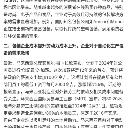
场也因此受益。随着越来越多的消费者在线购买各种商品，特别
是时尚、电子产品和食品，企业对于高效且可持续的包装解决方
案的需求显著增加。例如，国际知名包装公司如Amcor和Mondi
正在推出创新的纸基包装，以取代传统的塑料包装，满足消费者
对环保包装的需求。
二、包装企业成本提升劳动力成本上升，企业对于自动化生产设
备的需求激增
最近，马来西亚总理安瓦尔·易卜拉欣宣布，计划于2024年对公
务员进行“创纪录”的加薪。这次加薪将是12年来的首次，预计将
使政府的薪资支出增加100亿令吉。这项计划旨在提高所有公共
部门员工的最低工资至每月2000令吉，涨幅超过56%，近期的
报道显示，马来西亚制造业对外籍劳工的依赖及相关成本问题备
受关注。马来西亚国际贸易与工业部（MITI）宣布，将80:20本
地与外籍劳工比例规则的实施推迟至2024年12月31日。这项规
定要求制造业雇佣至少80%的本地员工，原定于2016年实施，
但由于企业难以吸引足够的本地劳动力。马来西亚目前对于劳动
力的招聘成本也日趋严峻，更多外籍劳工愿意选择工作环境更舒