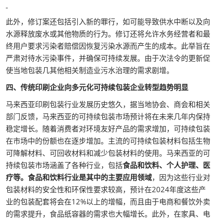
此外，修订案还包括引入新的罪行，如可能导致供水中断以及向
水源释放废水或其他物质的行为。修订还将允许水务经营者和最
终用户要求污染者赔偿因恢复污染水源而产生的成本。此举旨在
严肃对待水污染事件，并确保可持续发展。由于次法令的更新促
使当地包装几其他相关制造业污水治理的需求剧增。
四、传统印刷企业向多元化可持续包装企业转型趋势明显
马来西亚印刷包装行业发展历史悠久，据当地协会、商会和相关
部门反馈，马来西亚的可持续包装市场预计将在未来几年内保持
稳定增长。随着消费者对环境友好产品的需求增加，可持续包装
在市场中的份额也在逐步增加。主流的可持续包装材料包括生物
可降解材料、可回收材料和减少包装材料的使用。马来西亚的可
持续包装市场涵盖了各种行业，包括
食品和饮料、个人护理、医
疗等。食品和饮料行业是其中的主要应用领域
，因为这些行业对
包装材料的安全性和环保性要求较高，预计在2024年度这些产
业的包装配套将会在12%以上的增幅，而且由于电商和餐饮外卖
的需求提升，食品纸容器的需求也大幅增长。此外，在家具、电