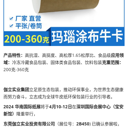
产品特性：
高抗湿、高挺度、高松厚1.65松厚比、食品级
应用领
域：
冷冻冷藏食品包装、固体类食品包装、饮料包装
克重范围：
200克-360克
伽立实业集团
立足原生态包装，推动环保事业，为世界生态健康
而努力奋斗，立志成为全球牛皮纸环保包装行业的引导者。
2024 华南国际纸展
将于
4月10-12日
在
深圳国际会展中心（宝安
新馆）
隆重举行，
东莞伽立实业投资有限公司
（展位号：
2B450
) 已确认参展啦，