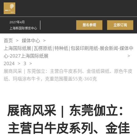
直
接
跳
2027年4月
报名参观
立即订阅
转
上海新国际博览中心
至
首页
媒体中心
内
上海国际纸展|瓦楞原纸|特种纸|包装印刷用纸-展会新闻-媒体中
容
心-2027上海国际纸展
2024
3
展商风采 | 东莞伽立：主营白牛皮系列、金佳纸袋纸、原色牛皮
纸、玛瑙涂布牛卡，克重范围覆盖55克-360克
展商风采 | 东莞伽立：
主营白牛皮系列、金佳